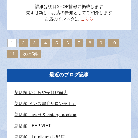
詳細は後日SHOP情報に掲載します
先ずは新しいお店の告知としてご紹介します
お店のインスタは
こちら
1
2
3
4
5
6
7
8
9
10
11
次の5件
最近のブログ記事
新店舗 いくらや長野駅前店
新店舗 メンズ眉毛サロンラボ」
新店舗 used & vintage aoakua
新店舗 BEP VIET
新店舗 La pilates 長野店