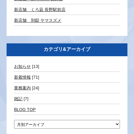
新店舗 くろ凪 長野駅前店
新店舗 別邸 ヤマスズメ
カテゴリ&アーカイブ
お知らせ
[13]
新着情報
[71]
業務案内
[24]
雑記
[7]
BLOG TOP