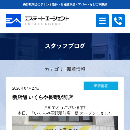
長野駅周辺のテナント物件・月極駐車場・アパートなど
の不動産
駅前地図から探す
賃貸物件を探す
スタッフブログ
月極駐車場を探す
売買物件を探す
カテゴリ : 新着情報
ショップ情報
スタッフブログ
新着情報
2026年07月27日
会社案内
個人情報保護方針
新店舗 いくらや長野駅前店
おめでとうございます!!
お問合わせ
リンク集
本日、「いくらや長野駅前店」様 オープンしました