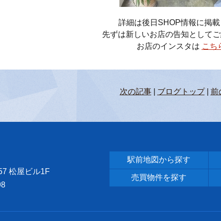
詳細は後日SHOP情報に掲
先ずは新しいお店の告知としてご
お店のインスタは
こち
次の記事
|
ブログトップ
|
前
駅前地図から探す
57
松屋ビル1F
売買物件を探す
98