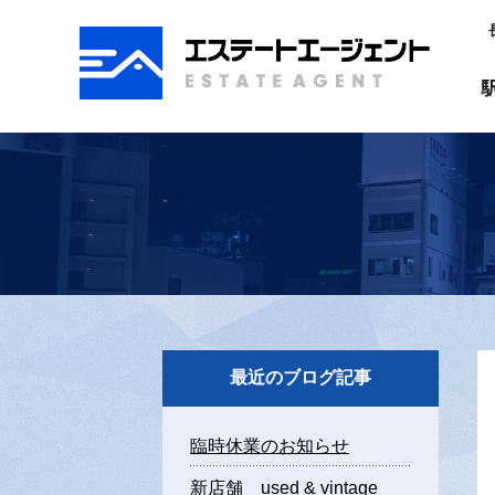
駅前地図から探す
賃貸物件を探す
月極駐車場を探す
売買物件を探す
ショップ情報
スタッフブログ
会社案内
個人情報保護方針
お問合わせ
リンク集
最近のブログ記事
臨時休業のお知らせ
新店舗 used & vintage