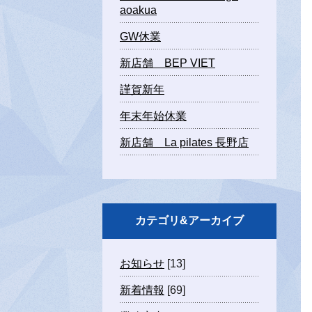
aoakua
GW休業
新店舗 BEP VIET
謹賀新年
年末年始休業
新店舗 La pilates 長野店
カテゴリ&アーカイブ
お知らせ
[13]
新着情報
[69]